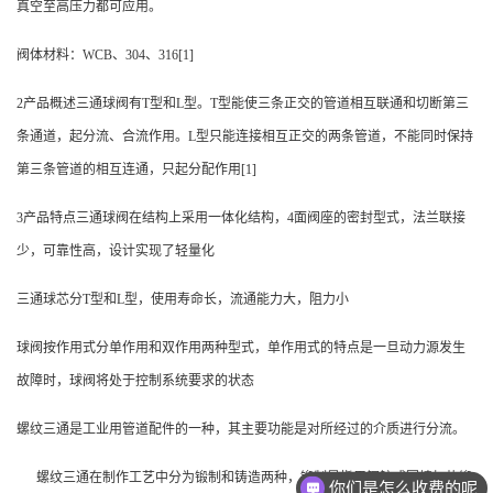
真空至高压力都可应用。
阀体材料：WCB、304、316[1]
2产品概述三通球阀有T型和L型。T型能使三条正交的管道相互联通和切断第三
条通道，起分流、合流作用。L型只能连接相互正交的两条管道，不能同时保持
第三条管道的相互连通，只起分配作用[1]
3产品特点三通球阀在结构上采用一体化结构，4面阀座的密封型式，法兰联接
少，可靠性高，设计实现了轻量化
三通球芯分T型和L型，使用寿命长，流通能力大，阻力小
球阀按作用式分单作用和双作用两种型式，单作用式的特点是一旦动力源发生
故障时，球阀将处于控制系统要求的状态
螺纹三通是工业用管道配件的一种，其主要功能是对所经过的介质进行分流。
螺纹三通在制作工艺中分为锻制和铸造两种，锻制是指用钢锭或圆棒加热锻
你们是怎么收费的呢