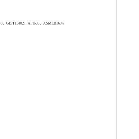
48、GB/T13402、API605、ASMEB16.47