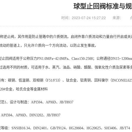
球型止回阀标准与规
时间：2023-07-24 15:27:22
来源：
称逆止阀，其作用是防止管路中的介质倒流。启闭件靠介质流动和力量自行开启或关
流动的管道上，只允许介质向一个方向流动，以防止发生事故。
止回阀适用于公称压力PN1.0MPa~42.0MPa、Class150-2500；公称通径DN15~12
过选用不同的材质，可适用于水、蒸汽、油品、硝酸、醋酸、强氧化性介质及尿素等
有：碳钢、低温钢、双相钢（F51/F53）、钛合金、铝青铜、因科镍尔（INCONEL625）、S
0）、20#合金，哈氏合金等金属材料
1、设计与制造：API594、API6D、JB/T8937
I594、API6D、DIN3202、JB/T8937
：SNSIB16.34、DIN2401、GB/T9124、HG20604、HG20625、SH3406、JB/T74