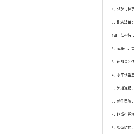
4、试验与检验：A
5、配管法兰：JB/
4四，结构特点
2、体积小、重
3、阀瓣关闭
4、水平或垂
5、流道通畅
6、动作灵敏
7、阀瓣行程
8、整体结构