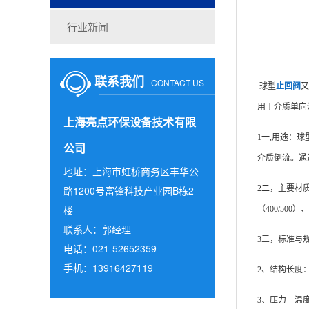
行业新闻
联系我们
CONTACT US
球型
止回阀
又
用于介质单向
上海亮点环保设备技术有限
1一,用途：球型
公司
介质倒流。通
地址：上海市虹桥商务区丰华公
路1200号富锋科技产业园B栋2
2二，主要材质
楼
（400/50
联系人：郭经理
3三，标准与规范
电话：021-52652359
手机：13916427119
2、结构长度：AP
3、压力一温度等级