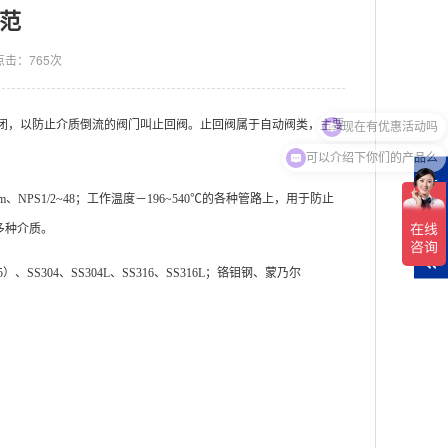
范
点击：765次
闭，以防止介质倒流的阀门叫止回阀。止回阀属于自动阀类，主要
可以介绍下你们的产品么
在
线
00mm、NPS1/2~48；工作温度－196~540℃的各种管路上，用于防止
客
多种介质。
服
S304、SS304L、SS316、SS316L；铬钼钢、蒙乃尔