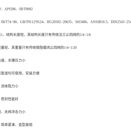
PI598、JB/T9092
T74~90、GB/T9112!9124、HG20592~20635、SH3406、ANSIB16.5、DIN2543~25
1、结构长度短，其结构长度只有传统法兰止回阀的1/4~1/8
量轻、其重量只有传统微阻缓闭止回阀的1/4~1/20
快速，水锤压力小
直管道均可使用，安装方便
、流体阻力小
、密封性能好
短、关阀冲击力小
、简单紧凑、造型美观