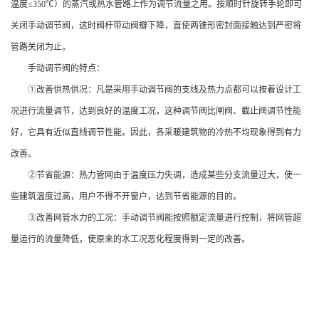
温度≤350℃）的蒸汽或热水管路上作为调节流量之用。按顺时针旋转手轮即可
关闭手动调节阀，这时阀杆带动阀瓣下降，直使两锥形密封面接触达到严密将
管路关闭为止。
手动调节阀的特点：
①改善供热供况：凡是采用手动调节阀的支线及热力点都可以按着设计工
况进行流量调节，达到良好的温度工况，这种调节阀比闸阀、截止阀调节性能
好，它具有近似直线调节性能。因此，各采暖建筑物的冷热不均现象得到有力
改善。
②节省能源：热力管网由于温度压力失调，造成某些分支流量过大，使一
些建筑温度过高，用户不得不开窗户，达到节省能源的目的。
③改善网管水力的工况：手动调节阀能按照额定流量进行控制，将网管超
量运行的流量降低，使原来的水工况恶化程度得到一定的改善。