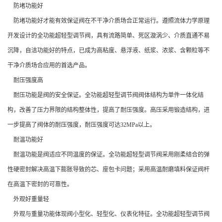
防堵功能好
防堵功能好才能有效保证阀在不干净介质场合正常运行。遵照流体力学原理
开发设计的全功能超轻型调节阀，具有流路简单、死区漩涡少、介质直通不易
沉降，自洁功能好的特点，已成为高粘度、悬浮液、纸浆、浓浆、含颗粒等不
干净介质场合应用的首选产品。
耐压强度高
耐压功能是阀的安全保证。全功能超轻型调节阀阀体结构为单件一体化结
构，改善了压力界限的结构整体性，提高了耐压强度。高压采用锻造结构，进
一步提高了阀体的耐压强度，耐压强度可达32MPa以上。
耐温功能好
耐温功能是阀适应不同温度的保证。全功能超轻型调节阀采用刚柔结合的弹
性硬密封解决高温下膨胀导致的芯、座包卡问题；采用高温耐磨填料保证阀杆
在高温下密封的可靠性。
外观好重量轻
外观与重量功能体现阀小型化、轻型化、仪表化特征。全功能超轻型调节阀