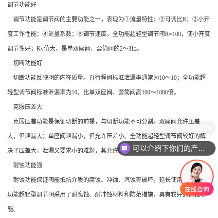
调节功能好
调节功能是调节阀的主要功能之一，表现为①流量特性；②可调比R；③小开
度工作性能；④流量系数；⑤调节速度。全功能超轻型调节阀R=100，使小开度
调节性好；Kv值大，是单双座阀、套筒阀的2～3倍。
切断功能好
切断功能反映阀的内在质量。直行程阀标准泄漏率通常为10～10；全功能超
轻型调节阀标准泄漏率为10，比单双座阀、套筒阀高100～1000倍。
克服压差大
克服压差功能是保证切断的前提，与切断功能不可分割。双座阀允许压差
现在有优惠活动吗
大，但泄漏大；单座阀泄漏小，但允许压差小。全功能超轻型调节阀较好的解
可以介绍下你们的产品么
决了压差大，泄漏又要求小的难题，其允许压差可达PN值。
耐蚀功能强
耐蚀功能保证阀能抵抗介质的腐蚀、冲蚀、汽蚀等破坏，延长使用寿命。全
功能超轻型调节阀采用了耐腐蚀、耐冲蚀材料和防范措施，具有较好的抗蚀功
能。