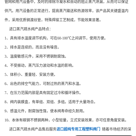
管网和用汽设备中，及时的排除冷凝水和自动的阻止蒸汽泄漏，从而可以保证
供汽。用汽设备的正常进行，提高蒸汽输送和热源效率，该产品其关键盛温内
件，采用优质钢渡纹管，特殊焊接工艺制成，节能效果显著。
进口蒸汽疏水阀产品特点：
1、具有排水温度调节机构，可在60-100℃之间调节，使用方便。
2、排水是连续的，而且没有噪音。
3、温度敏感元件，采用不锈钢耐腐蚀。
4、不受振动，蒸汽压力波动和水温的影响。
5、体积小、重量轻、安装方便。
6、出色的排空气能力，可耐过热的蒸汽和水温。
7、在压力范围内部是具有固定过冷和循环操作。
8、阀内装膜盒，有单组、双组、多组。适用于大量场合。
9、感温元件，耐腐蚀性强，使本阀寿命经久耐用。
10、本体有碳钢不锈钢两种，小型轻量，立式安装效果，亦可任意角度安装。
进口蒸汽疏水阀产品售后服务
进口超纯专用工程塑料阀门
随着市场经济的深