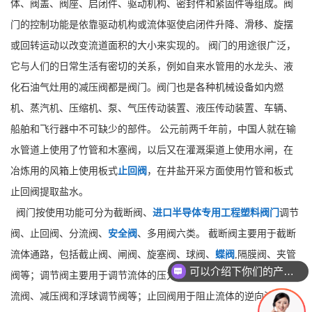
体、阀盖、阀座、启闭件、驱动机构、密封件和紧固件等组成。阀
门的控制功能是依靠驱动机构或流体驱使启闭件升降、滑移、旋摆
或回转运动以改变流道面积的大小来实现的。 阀门的用途很广泛，
它与人们的日常生活有密切的关系，例如自来水管用的水龙头、液
化石油气灶用的减压阀都是阀门。阀门也是各种机械设备如内燃
机、蒸汽机、压缩机、泵、气压传动装置、液压传动装置、车辆、
船舶和飞行器中不可缺少的部件。 公元前两千年前，中国人就在输
水管道上使用了竹管和木塞阀，以后又在灌溉渠道上使用水闸，在
冶炼用的风箱上使用板式
止回阀
，在井盐开采方面使用竹管和板式
止回阀提取盐水。
阀门按使用功能可分为截断阀、
进口半导体专用工程塑料阀门
调节
阀、止回阀、分流阀、
安全阀
、多用阀六类。 截断阀主要用于截断
流体通路，包括截止阀、闸阀、旋塞阀、球阀、
蝶阀
,隔膜阀、夹管
可以介绍下你们的产品么
阀等；调节阀主要用于调节流体的压力、流量等，包括调节阀、节
流阀、减压阀和浮球调节阀等；止回阀用于阻止流体的逆向流动；