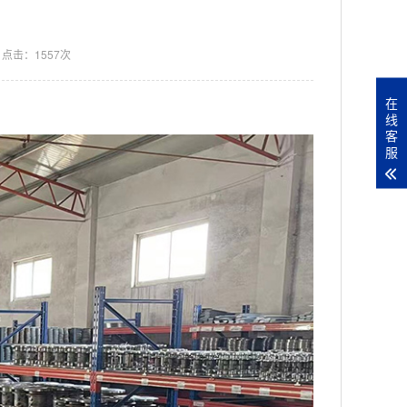
点击：1557次
在
线
客
服