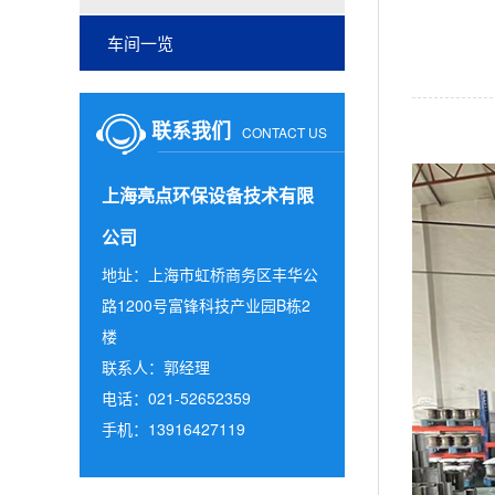
车间一览
联系我们
CONTACT US
上海亮点环保设备技术有限
公司
地址：上海市虹桥商务区丰华公
路1200号富锋科技产业园B栋2
楼
联系人：郭经理
电话：021-52652359
手机：13916427119