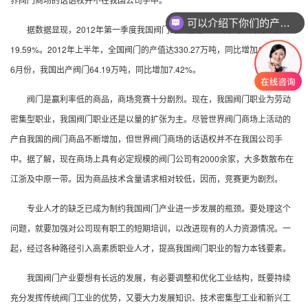
可以介绍下你们的产品么
据数据显现，2012年第一季度我国阀门的产值达139.5万吨，同比增加
你们是怎么收费的呢
19.59%。2012年上半年，全国阀门的产值达330.27万吨，同比增加15.45%。
6月份，我国出产阀门64.19万吨，同比增加7.42%。
阀门是赢利率低的商品，商场竞赛十分剧烈。现在，我国阀门职业为劳动
密集型职业，我国阀门职业还是以量的扩张为主。尽管世界阀门商场上活动的
产自我国的阀门商品不断增加，但世界阀门商场的话语权并不在我国公司手
中。据了解，现在商场上具有必定规模的阀门公司有2000余家，大多数散布在
江浙及中原一带。因为商品技术含量请求相对较低，因而，竞赛更为剧烈。
专业人才的缺乏已成为制约我国阀门产业进一步发展的瓶颈。要处理这个
问题，就要加强对公司现有职工的短期培训，以改进现有的人力资源情况。一
起，经过各种路径引入高素质职业人才，提高我国阀门职业的智力本钱要素。
我国阀门产业要想有长远的发展，有必要调整和优化工业结构，既要持续
充分发挥传统阀门工业的优势，又要大力发展知识、技术密集型工业和新兴工