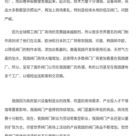
司），雨后春笋般敏捷发展起来，起点低，技术力量十分薄弱，设备简陋，商
品大多数都是仿照出产，再加上商场紊乱，特别是给排水用的低压阀门，问题
严峻。
因为全球精工阀门厂商场的竞赛越来越剧烈，所以很多世界著名的阀门制
作商封闭了他们在北美、欧洲和日本的工厂转移到我国、印度、韩国和中欧，
以降低阀门的制作本钱，添加出售赢利。跟着我国开发和使用石油、天然气力
度的加大，我国阀门商场大幅增加，这使得大多数阀门厂商更加看重在我国建
厂。所以，呈现了国外阀门公司在我国建厂的热潮，有的公司甚至在我国建有
多个工厂，以缩短运送距离和交货期。
我国因为政府复兴设备制造业的政策、旺盛的商场需求、产业投入才干增
强等要素影响，我国阀门产值得到持续增加。阀门是赢利率低的商品，商场竞
赛十分剧烈。现在，我国阀门职业为劳动密集型职业，我国阀门产业还是以量
的扩张为主。尽管世界阀门商场上活动的产自我国的阀门商品不断增加，但世
界阀门商场的话语权并不在我国公司手中。